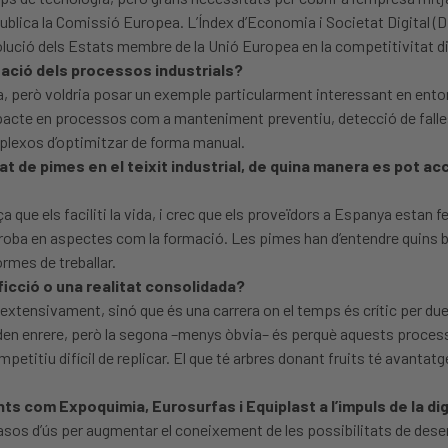
publica la Comissió Europea. L’Índex d’Economia i Societat Digital 
olució dels Estats membre de la Unió Europea en la competitivitat di
tzació dels processos industrials?
, però voldria posar un exemple particularment interessant en entorns 
 impacte en processos com a manteniment preventiu, detecció de fall
mplexos d’optimitzar de forma manual.
de pimes en el teixit industrial, de quina manera es pot acce
ue els faciliti la vida, i crec que els proveïdors a Espanya estan fe
roba en aspectes com la formació. Les pimes han d’entendre quins bene
rmes de treballar.
a ficció o una realitat consolidada?
extensivament, sinó que és una carrera on el temps és crític per due
eden enrere, però la segona –menys òbvia– és perquè aquests process
itiu difícil de replicar. El que té arbres donant fruits té avantatg
 com Expoquimia, Eurosurfas i Equiplast a l’impuls de la digi
os d’ús per augmentar el coneixement de les possibilitats de desenvo