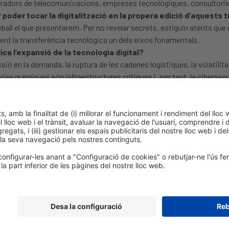
eradors de telecomunicacions, empreses tecnològiques, consultories) 
 poder tocar la digitalització en la propera edició d’aquests 
 el que presentarem. Per no revelar secrets, estiguin atents que de
sent la transferència tecnològica un dels eixos fonamentals.
ica l’expansió de la tecnologia digital?
sió en la demanda, la ruptura de les cadenes logístiques, la volatilita
es químiques són infraestructures crítiques i, per tant, la cibersegur
ius i ser eficients.