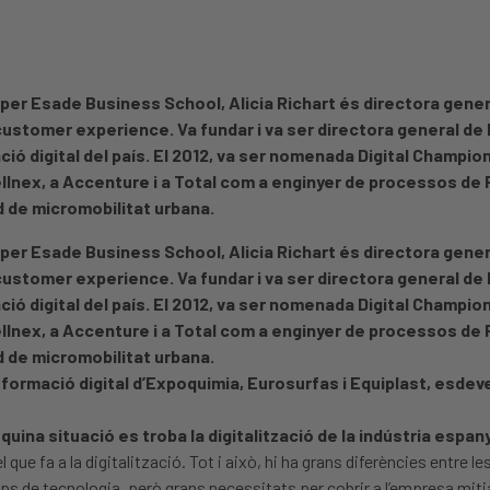
BA per Esade Business School, Alicia Richart és directora gener
 customer experience. Va fundar i va ser directora general de 
ió digital del país. El 2012, va ser nomenada Digital Champio
Cellnex, a Accenture i a Total com a enginyer de processos de
d de micromobilitat urbana.
BA per Esade Business School, Alicia Richart és directora gener
 customer experience. Va fundar i va ser directora general de 
ió digital del país. El 2012, va ser nomenada Digital Champio
Cellnex, a Accenture i a Total com a enginyer de processos de
d de micromobilitat urbana.
nsformació digital d’Expoquimia, Eurosurfas i Equiplast, esde
uina situació es troba la digitalització de la indústria espan
ue fa a la digitalització. Tot i això, hi ha grans diferències entre le
 de tecnologia, però grans necessitats per cobrir a l’empresa mitja