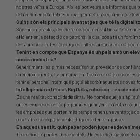
nostres veïns a Europa. Així es pot veure als informes que 
del rendiment digital d’Europa i permet un seguiment de l’ev
Quins són els principals avantatges que té la digitali
Són incomptables, des de l’àmbit comercial fins a l’eficiència
eficient en la detecció de patrons, la qual cosa té un fort
de fabricació, rutes logístiques i altres processos molt co
Tenint en compte que Espanya és un país amb un elevat 
nostra indústria?
Generalment, les pimes necessiten un proveïdor de confiança q
direcció correcta. La principal limitació en molts casos es t
tenir el personal intern que pugui absorbir aquestes noves fo
Intel·ligència artificial, Big Data, robòtica… és ciènci
És una realitat consolidadíssima! No només que ja s’apliqui 
on les empreses millor preparades guanyen i la resta es qu
les empreses que porten més temps tenen un avantatge compet
resultats són exponencials i triguen a tenir impacte.
En aquest sentit, quin paper poden jugar esdeveniments
Tenen dos impactes fonamentals. Un és la divulgació dels cas