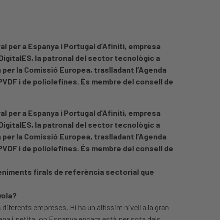
al per a Espanya i Portugal d’Afiniti, empresa
DigitalES, la patronal del sector tecnològic a
n per la Comissió Europea, traslladant l’Agenda
 PVDF i de poliolefines. És membre del consell de
al per a Espanya i Portugal d’Afiniti, empresa
DigitalES, la patronal del sector tecnològic a
n per la Comissió Europea, traslladant l’Agenda
 PVDF i de poliolefines. És membre del consell de
veniments firals de referència sectorial que
yola?
s diferents empreses. Hi ha un altíssim nivell a la gran
na i petita, on Espanya encara està per sota dels