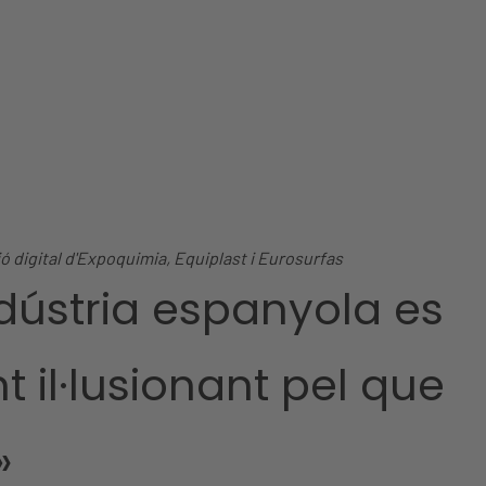
ó digital d'Expoquimia, Equiplast i Eurosurfas
indústria espanyola es
il·lusionant pel que
»