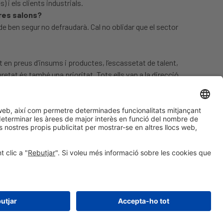
i els clients industrials.
tres salons?
 ben segur no defraudarà. Cal no oblidar que el sector
t en preus d’insums i productes, l’escassetat de talent,
etat és també una prioritat. Tots ells van a la direcció
© 2026 Fira de Barcelona