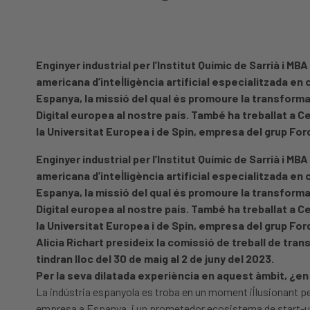
Enginyer industrial per l’Institut Químic de Sarrià i M
americana d’intel·ligència artificial especialitzada en
Espanya, la missió del qual és promoure la transformac
Digital europea al nostre país. També ha treballat a 
la Universitat Europea i de Spin, empresa del grup For
Enginyer industrial per l’Institut Químic de Sarrià i M
americana d’intel·ligència artificial especialitzada en
Espanya, la missió del qual és promoure la transformac
Digital europea al nostre país. També ha treballat a 
la Universitat Europea i de Spin, empresa del grup For
Alicia Richart presideix la comissió de treball de tra
tindran lloc del 30 de maig al 2 de juny del 2023.
Per la seva dilatada experiència en aquest àmbit, ¿en q
La indústria espanyola es troba en un moment il·lusionant pel q
empresa a Espanya, i un prometedor ecosistema de start-ups