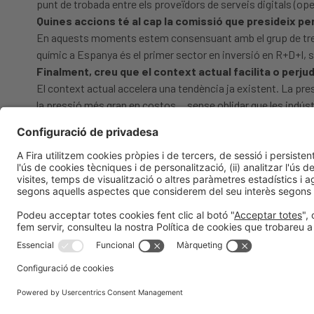
punt de trobada entre els proveïdors de serveis digitals (op
Quines accions té al cap la comissió que presideix per
En aquests moments estem consensuant amb el grup de treball
químic a Espanya és el primer sector en inversió en R+D+I, 
Finalment, creu que el context actual facilita o perjud
El context actual accelera una tendència ja existent. La pres
la pressió més gran en costos… sense oblidar que les indústri
de l’acceleració de la digitalització per mantenir-se competit
Barcelona, abril de 2022
Edu Pérez Moya
93 233 21 66
eperezm@firabarcelona.com