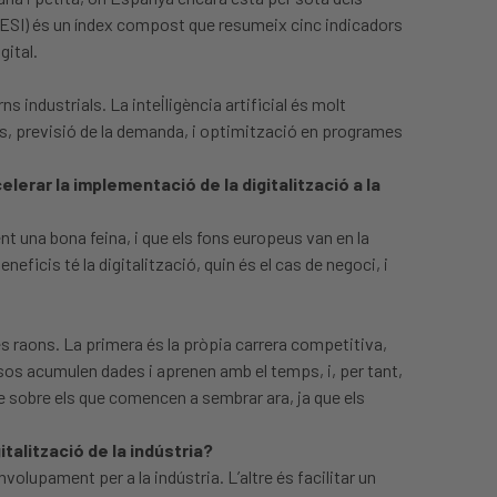
(DESI) és un índex compost que resumeix cinc indicadors
gital.
industrials. La intel·ligència artificial és molt
es, previsió de la demanda, i optimització en programes
lerar la implementació de la digitalització a la
nt una bona feina, i que els fons europeus van en la
ficis té la digitalització, quin és el cas de negoci, i
s raons. La primera és la pròpia carrera competitiva,
os acumulen dades i aprenen amb el temps, i, per tant,
e sobre els que comencen a sembrar ara, ja que els
talització de la indústria?
lupament per a la indústria. L’altre és facilitar un