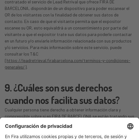
contratado el servicio de Lead Retrival que ofrece FIRA DE
BARCELONA, dispondrán de un dispositivo para poder escanear el
QR de los visitantes con la finalidad de obtener sus datos de
contacto. En caso de que el visitante permita que el expositor
escanee su QR, esto equivaldrá a un consentimiento por parte del
visitante a que el expositor trate sus datos para poderle contactar
en un futuro y/o enviarle información relacionada con sus productos
y/o servicios. Para más información sobre este servicio, puede
consultar los T&C
[
https://leadretrieval.firabarcelona.com/terminos-y-condiciones-
generales/
].
9. ¿Cuáles son sus derechos
cuando nos facilita sus datos?
Cualquier persona tiene derecho a obtener información clara y
comprensible sobre si en FIRA DE BARCELONA se están tratando sus
datos personales. Las personas interesadas tienen derecho a
acceder
a sus datos de carácter personal, así como a solicitar la
rectificación
de datos inexactos o, en su caso, solicitar la