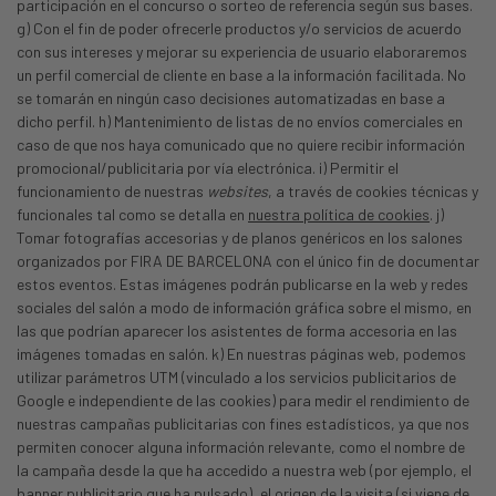
participación en el concurso o sorteo de referencia según sus bases.
g) Con el fin de poder ofrecerle productos y/o servicios de acuerdo
con sus intereses y mejorar su experiencia de usuario elaboraremos
un perfil comercial de cliente en base a la información facilitada. No
se tomarán en ningún caso decisiones automatizadas en base a
dicho perfil. h) Mantenimiento de listas de no envíos comerciales en
caso de que nos haya comunicado que no quiere recibir información
promocional/publicitaria por vía electrónica. i) Permitir el
funcionamiento de nuestras
websites
, a través de cookies técnicas y
funcionales tal como se detalla en
nuestra política de cookies
. j)
Tomar fotografías accesorias y de planos genéricos en los salones
organizados por FIRA DE BARCELONA con el único fin de documentar
estos eventos. Estas imágenes podrán publicarse en la web y redes
sociales del salón a modo de información gráfica sobre el mismo, en
las que podrían aparecer los asistentes de forma accesoria en las
imágenes tomadas en salón. k) En nuestras páginas web, podemos
utilizar parámetros UTM (vinculado a los servicios publicitarios de
Google e independiente de las cookies) para medir el rendimiento de
nuestras campañas publicitarias con fines estadísticos, ya que nos
permiten conocer alguna información relevante, como el nombre de
la campaña desde la que ha accedido a nuestra web (por ejemplo, el
banner publicitario que ha pulsado), el origen de la visita (si viene de