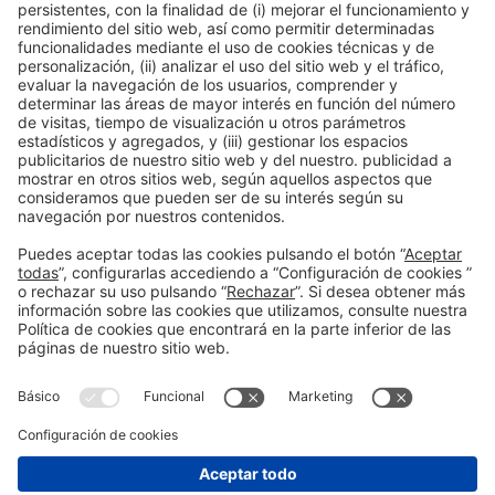
supresión
cuando, entre otros motivos, los datos ya no sean
necesarios para la finalidad que fueron entregados, así como
retirar el consentimiento otorgado
. El ejercicio de
oposición
al
tratamiento de sus datos para el envío de información publicitaria
por vía electrónica. También puede ejercer su derecho a la
limitación
del tratamiento
, de forma que sus datos no serán suprimidos pero
el tratamiento de los mismos estará sujeto a limitaciones. El derecho
de
portabilidad
no aplica en este caso por la tipología de datos y
tratamiento de los mismos. El ejercicio de los derechos
anteriormente indicados se puede hacer por correo postal ante FIRA
INTERNACIONAL DE BARCELONA con domicilio en Av. Reina Mª
Cristina s/n, 08004, Barcelona o, por correo electrónico, a la
dirección
dpo@firabarcelona.com
. En ambos casos, deberá
identificar el mensaje con la referencia “Protección de Datos”.
10. Contacto
Para cualquier consulta sobre el tratamiento de sus datos puede
ponerse en contacto con nuestro DPO en
dpo@firabarcelona.com
.
Asimismo, usted puede dirigir sus reclamaciones derivadas del
tratamiento de sus datos de carácter personal ante la Autoridad